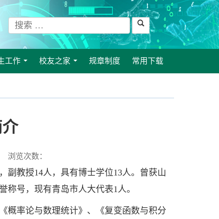
生工作
校友之家
规章制度
常用下载
...
...
简介
浏览次数：
副教授14人，具有博士学位13人。曾获山
誉称号，现有青岛市人大代表1人。
《概率论与数理统计》、《复变函数与积分