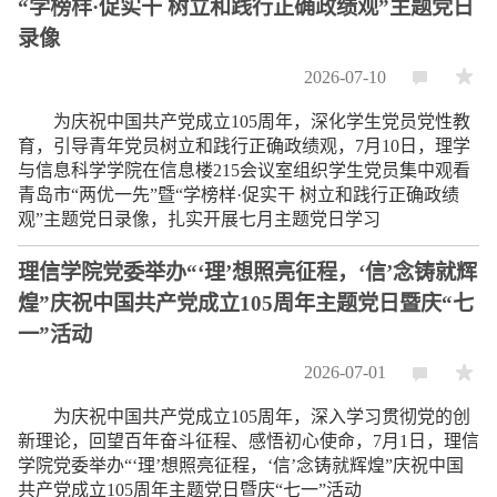
“学榜样·促实干 树立和践行正确政绩观”主题党日
录像
2026-07-10
为庆祝中国共产党成立105周年，深化学生党员党性教
育，引导青年党员树立和践行正确政绩观，7月10日，理学
与信息科学学院在信息楼215会议室组织学生党员集中观看
青岛市“两优一先”暨“学榜样·促实干 树立和践行正确政绩
观”主题党日录像，扎实开展七月主题党日学习
理信学院党委举办“‘理’想照亮征程，‘信’念铸就辉
煌”庆祝中国共产党成立105周年主题党日暨庆“七
一”活动
2026-07-01
为庆祝中国共产党成立105周年，深入学习贯彻党的创
新理论，回望百年奋斗征程、感悟初心使命，7月1日，理信
学院党委举办“‘理’想照亮征程，‘信’念铸就辉煌”庆祝中国
共产党成立105周年主题党日暨庆“七一”活动