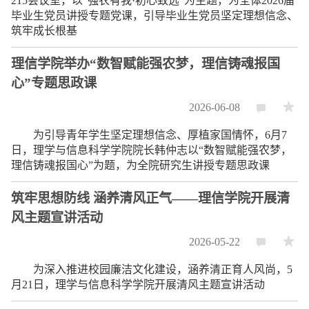
215会议室，以“强农有我·初心致远”为主题，为全体2026届
毕业生党员讲授专题党课，引导毕业生党员坚定理想信念、
筑牢成长根基
理信学院举办“数智赋能强农梦，理信铸魂报国
心”专题思政课
2026-06-08
为引导青年学生坚定理想信念、厚植家国情怀，6月7
日，理学与信息科学学院院长韩仲志以“数智赋能强农梦，
理信铸魂报国心”为题，为全院研究生讲授专题思政课
筑牢思想防线 涵养清风正气——理信学院开展清
风主题宣讲活动
2026-05-22
为深入推进校园廉洁文化建设，涵养清正育人风尚，5
月21日，理学与信息科学学院开展清风主题宣讲活动