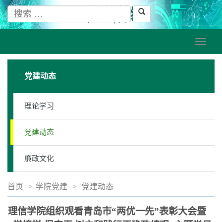
党建动态
理论学习
党建动态
廉政文化
首页
>
学院党建
>
党建动态
理信学院组织观看青岛市“两优一先”表彰大会暨