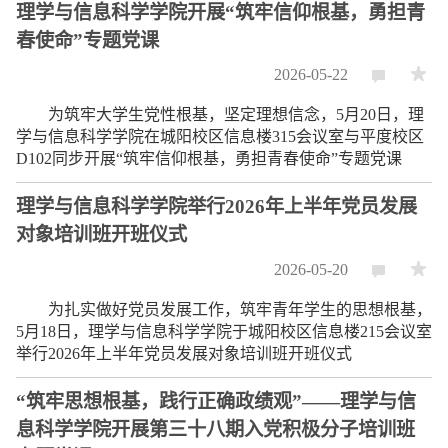
理学与信息科学学院开展“筑牢信仰根基，勇担青
春使命”专题党课
2026-05-22
为筑牢大学生党性根基，坚定理想信念，5月20日，理
学与信息科学学院在城阳校区信息楼315会议室与平度校区
D102同步开展“筑牢信仰根基，勇担青春使命”专题党课
理学与信息科学学院举行2026年上半年党员发展
对象培训班开班仪式
2026-05-20
为扎实做好党员发展工作，筑牢青年学生的思想根基，
5月18日，理学与信息科学学院于城阳校区信息楼215会议室
举行2026年上半年党员发展对象培训班开班仪式
“筑牢思想根基，践行正确政绩观”——理学与信
息科学学院开展第三十八期入党积极分子培训班